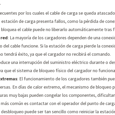
r
cuentes por los cuales el cable de carga se queda atascado
 estación de carga presenta fallos, como la pérdida de conexi
bloquea el cable puede no liberarlo automáticamente tras fin
 red
: La mayoría de los cargadores dependen de una conexió
del cable funcione. Si la estación de carga pierde la conexión
no tendrá éxito, ya que el cargador no recibirá el comando.
roduce una interrupción del suministro eléctrico durante o de
 que el sistema de bloqueo físico del cargador no funciona 
extremas
: El funcionamiento de los cargadores también pu
versas. En días de calor extremo, el mecanismo de bloqueo 
ras muy bajas pueden congelar los componentes, dificultando
n más común es contactar con el operador del punto de carga 
 desbloqueo puede ser tan sencillo como reiniciar la estació