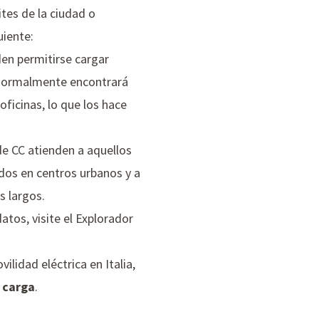
tes de la ciudad o
uiente:
en permitirse cargar
 Normalmente encontrará
ficinas, lo que los hace
de CC atienden a aquellos
dos en centros urbanos y a
s largos.
atos, visite el
Explorador
vilidad eléctrica en Italia,
 carga
.