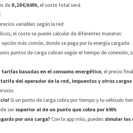
 es de
0,20€/kWh
, el coste total será:
€
recios variables según la red
licos, el coste se puede calcular de diferentes maneras:
opción más común, donde se paga por la energía cargada.
nos puntos de carga cobran según el tiempo de conexión, si
n
tarifas basadas en el consumo energético
, el precio fin
 tarifa del operador de la red, impuestos y otros cargos
rvicio.
cio!
Si un punto de carga cobra por tiempo y tu vehículo tie
uede ser
superior al de un punto que cobra por kWh
.
agarás por una carga?
Con la
app miio
, puedes
simular los 