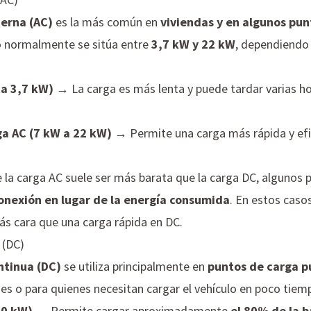
terna (AC)
es la más común en
viviendas y en algunos pun
ro normalmente se sitúa entre
3,7 kW y 22 kW
, dependiendo 
a 3,7 kW)
→ La carga es más lenta y puede tardar varias ho
ga AC (7 kW a 22 kW)
→ Permite una carga más rápida y efic
 la carga AC suele ser más barata que la carga DC, algunos 
onexión en lugar de la energía consumida
. En estos caso
ás cara que una carga rápida en DC.
 (DC)
ntinua (DC)
se utiliza principalmente en
puntos de carga p
jes o para quienes necesitan cargar el vehículo en poco tiem
00 kW)
→ Permite cargar aproximadamente
el 80% de la b