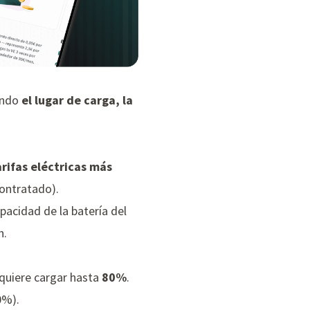
yendo
el lugar de carga, la
arifas eléctricas más
ontratado).
apacidad de la batería del
h.
e quiere cargar hasta
80%
.
0%).