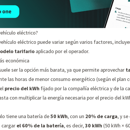
ehículo eléctrico?
vehículo eléctrico puede variar según varios factores, inclu
odelo tarifario
aplicado por el operador.
más económica
 suele ser la opción más barata, ya que permite aprovechar
t
nte las horas de menor consumo energético (según el plan c
del
precio del kWh
fijado por la compañía eléctrica y de la c
asta con multiplicar la energía necesaria por el precio del kW
o tiene una batería de
50 kWh
, con un
20% de carga
, y s
a cargar
el 60% de la batería
, es decir,
30 kWh
(50 kWh × 6