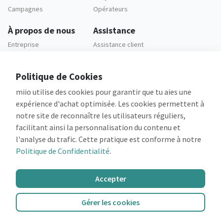
Campagnes
Opérateurs
À propos de nous
Assistance
Entreprise
Assistance client
Carrières
FAQ
Politique de Cookies
Legal
miio utilise des cookies pour garantir que tu aies une
Politique de
Confidentialité
expérience d'achat optimisée. Les cookies permettent à
Conditions Générales
notre site de reconnaître les utilisateurs réguliers,
facilitant ainsi la personnalisation du contenu et
l'analyse du trafic. Cette pratique est conforme à notre
Politique de Confidentialité
.
Cofinancé par:
Accepter
Gérer les cookies
©2026 miio
Tous les droits sont réservés