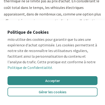
thermique ne se limite pas au prix d’achat. En considérant le
coût total dans le temps, les véhicules électriques
apparaissent, dans de nombreux cas, comme une option plus
efficace et économique — en particulier lorsque l’utilisation
est régulière et que l’accès à la recharge à domicile est
Politique de Cookies
possible.
miio utilise des cookies pour garantir que tu aies une
Cependant, cet avantage dépend toujours du contexte
expérience d'achat optimisée. Les cookies permettent à
d’utilisation. Des facteurs tels que l’accès à la recharge, le
notre site de reconnaître les utilisateurs réguliers,
type d’usage et les coûts locaux de l’énergie restent
facilitant ainsi la personnalisation du contenu et
déterminants.
l'analyse du trafic. Cette pratique est conforme à notre
Il n’existe pas de réponse universelle : la décision repose sur
Politique de Confidentialité
.
l’option la plus adaptée à la situation de chaque utilisateur —
et c’est cette analyse qui permet d’optimiser le choix.
Accepter
Résumé : voiture électrique vs thermique
Gérer les cookies
une voiture électrique présente généralement un coût
d’acquisition plus élevé, mais peut être compensé dans le