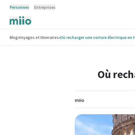
Personnes
Entreprises
›
›
Blog
Voyages et Itineraires
Où recharger une voiture électrique en I
Où recha
miio