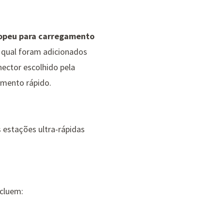
opeu para carregamento
o qual foram adicionados
nector escolhido pela
amento rápido.
 estações ultra-rápidas
ncluem: