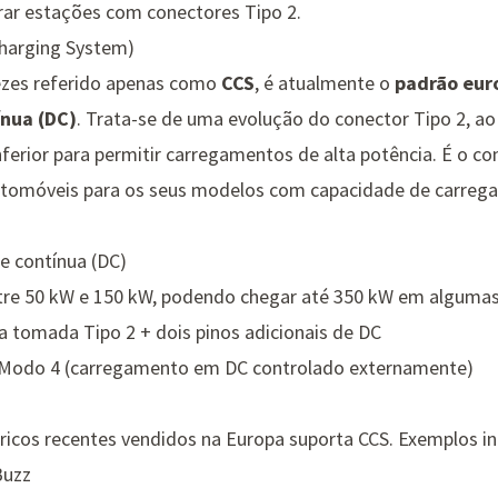
trar estações com conectores Tipo 2.
harging System)
ezes referido apenas como
CCS
, é atualmente o
padrão eur
ínua (DC)
. Trata-se de uma evolução do conector Tipo 2, a
inferior para permitir carregamentos de alta potência. É o co
automóveis para os seus modelos com capacidade de carreg
te contínua (DC)
tre 50 kW e 150 kW, podendo chegar até 350 kW em algumas
 a tomada Tipo 2 + dois pinos adicionais de DC
 Modo 4 (carregamento em DC controlado externamente)
tricos recentes vendidos na Europa suporta CCS. Exemplos i
Buzz