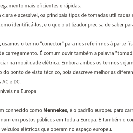
regamento mais eficientes e rápidas.
 clara e acessível, os principais tipos de tomadas utilizadas
mo identificá-los, e o que o utilizador precisa de saber pa
, usamos o termo "conector" para nos referirmos à parte físic
o de carregamento. É comum ouvir também a palavra "tomada
niciar na mobilidade elétrica. Embora ambos os termos sejam
o do ponto de vista técnico, pois descreve melhor as difer
 AC e DC.
níveis na Europa
ém conhecido como
Mennekes
, é o padrão europeu para c
omum em postos públicos em toda a Europa. É também o co
e veículos elétricos que operam no espaço europeu.