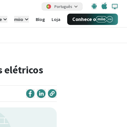
Português
Conhece o
e
miio
Blog
Loja
 elétricos