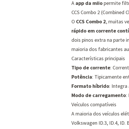
A
app da miio
permite fil
CCS Combo 2 (Combined C
O
CCS Combo 2
, muitas v
rápido em corrente cont
dois pinos extra na parte 
maioria dos fabricantes 
Características principais
Tipo de corrente
: Corren
Potência
: Tipicamente en
Formato híbrido
: Integra
Modo de carregamento
:
Veículos compatíveis
A maioria dos veículos elé
Volkswagen ID.3, ID.4, ID. 