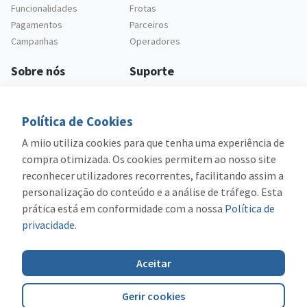
Funcionalidades
Frotas
Pagamentos
Parceiros
Campanhas
Operadores
Sobre nós
Suporte
Empresa
Apoio ao cliente
Carreiras
Questões frequentes
Política de Cookies
Legal
A miio utiliza cookies para que tenha uma experiência de
Política de privacidade
compra otimizada. Os cookies permitem ao nosso site
Termos e condições
reconhecer utilizadores recorrentes, facilitando assim a
personalização do conteúdo e a análise de tráfego. Esta
prática está em conformidade com a nossa
Política de
privacidade
.
Cofinanciado por:
Aceitar
Gerir cookies
©2026 miio
Todos os direitos reservados