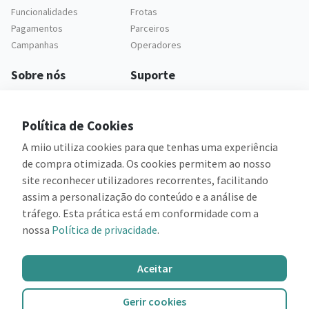
Funcionalidades
Frotas
Pagamentos
Parceiros
Campanhas
Operadores
Sobre nós
Suporte
Empresa
Apoio ao cliente
Carreiras
Questões frequentes
Política de Cookies
Legal
A miio utiliza cookies para que tenhas uma experiência
Política de privacidade
de compra otimizada. Os cookies permitem ao nosso
Termos e condições
site reconhecer utilizadores recorrentes, facilitando
assim a personalização do conteúdo e a análise de
tráfego. Esta prática está em conformidade com a
nossa
Política de privacidade
.
Cofinanciado por:
Aceitar
Gerir cookies
©2026 miio
Todos os direitos reservados