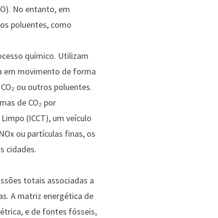
₂O). No entanto, em
ros poluentes, como
ocesso químico. Utilizam
rica em movimento de forma
CO₂ ou outros poluentes.
amas de CO₂ por
 Limpo (ICCT)
, um veículo
Ox ou partículas finas, os
s cidades.
issões totais associadas a
as. A matriz energética de
trica, e de fontes fósseis,