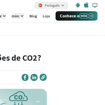
Português
Conhece o
e
miio
Blog
Loja
ões de CO2?