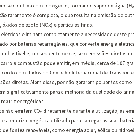
nio se combina com o oxigénio, formando vapor de água (H
tão raramente é completa, o que resulta na emissão de out
óxidos de azoto (NOx) e partículas finas.
os elétricos eliminam completamente a necessidade deste pr
ado por baterias recarregáveis, que converte energia elét
combustível e, consequentemente, sem emissões diretas de 
m carro a combustão pode emitir, em média, cerca de 107 gr
e acordo com dados do
Conselho Internacional de Transporte
ssões diretas. Além disso, por não gerarem poluentes como N
uem significativamente para a melhoria da qualidade do ar na
matriz energética?
cos não emitam CO₂ diretamente durante a utilização, as em
e a matriz energética utilizada para carregar as suas bateri
 de fontes renováveis, como energia solar, eólica ou hidroelé