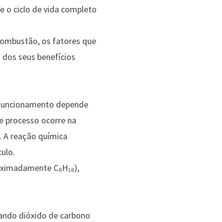
e o ciclo de vida completo
combustão, os fatores que
 dos seus benefícios
o funcionamento depende
e processo ocorre na
. A reação química
ulo.
oximadamente C₈H₁₈),
ando dióxido de carbono