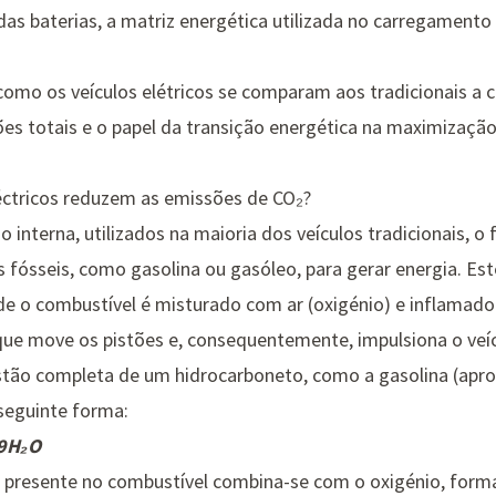
s baterias, a matriz energética utilizada no carregamento 
como os veículos elétricos se comparam aos tradicionais a 
es totais e o papel da transição energética na maximização
éctricos reduzem as emissões de CO₂?
interna, utilizados na maioria dos veículos tradicionais, 
 fósseis, como gasolina ou gasóleo, para gerar energia. Est
 o combustível é misturado com ar (oxigénio) e inflamado
 que move os pistões e, consequentemente, impulsiona o veíc
stão completa de um hidrocarboneto, como a gasolina (apr
seguinte forma:
 9H₂O
 presente no combustível combina-se com o oxigénio, form