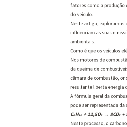
fatores como a produção da
do veículo.
Neste artigo, exploramos 
influenciam as suas emissõ
ambientais.
Como é que os veículos el
Nos motores de combustão 
da queima de combustíveis
câmara de combustão, onde
resultante liberta energia
A fórmula geral da combu
pode ser representada da 
C₈H₁₈ + 12,5O₂ → 8CO₂ +
Neste processo, o carbono