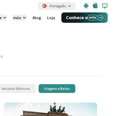
Português
Conhece o
e
miio
Blog
Loja
 a
Veículos Elétricos
Viagens e Rotas