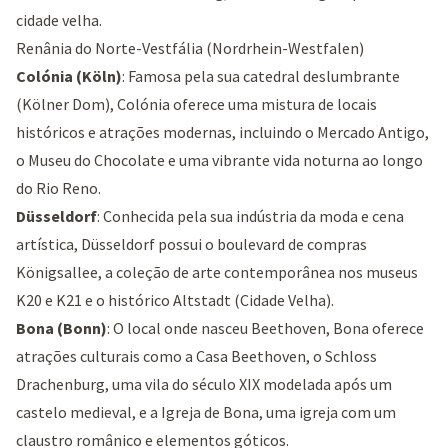
cidade velha.
Renânia do Norte-Vestfália (Nordrhein-Westfalen)
Colónia (Köln)
: Famosa pela sua catedral deslumbrante
(
Kölner Dom
), Colónia oferece uma mistura de locais
históricos e atrações modernas, incluindo o
Mercado Antigo
,
o
Museu do Chocolate
e uma vibrante vida noturna ao longo
do Rio Reno.
Düsseldorf
: Conhecida pela sua indústria da moda e cena
artística, Düsseldorf possui o boulevard de compras
Königsallee
, a coleção de arte contemporânea nos museus
K20
e
K21
e o histórico Altstadt (Cidade Velha).
Bona (Bonn)
: O local onde nasceu Beethoven, Bona oferece
atrações culturais como a
Casa Beethoven
, o
Schloss
Drachenburg
, uma vila do século XIX modelada após um
castelo medieval, e a
Igreja de Bona
, uma igreja com um
claustro românico e elementos góticos.