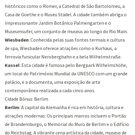
históricos como o
Römer
, a
Catedral de São Bartolomeu
, a
Casa de Goethe
e o
Museu Städel
. A cidade também abriga o
impressionante
Jardim Botânico Palmengarten
e o
Museumsufer
, um conjunto de museus ao longo do Rio Main.
Wiesbaden
: Conhecida pelas suas fontes termais e cultura
de spa, Wiesbaden oferece atrações como o
Kurhaus
, a
ferrovia funicular
Nerobergbahn
e a bela
Wilhelmstraße
.
Kassel
: Esta cidade é famosa pelo
Bergpark Wilhelmshöhe
,
um local do Património Mundial da UNESCO com um grande
palácio, e a documenta, uma exposição de arte
contemporânea realizada a cada cinco anos.
Cidade Bónus: Berlim
Berlim
: A capital da Alemanha é rica em história, cultura e
atrações modernas. Os principais marcos incluem o
Portão
de Brandemburgo
, o
Memorial do Muro de Berlim
e o
Edifício
do Reichstag
. A vibrante cena artística da cidade, museus de